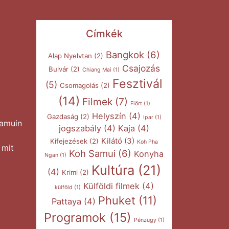
Címkék
Bangkok
(6)
Alap Nyelvtan
(2)
Csajozás
Bulvár
(2)
Chiang Mai
(1)
Fesztivál
(5)
Csomagolás
(2)
(14)
Filmek
(7)
Flört
(1)
Helyszín
(4)
Gazdaság
(2)
Ipar
(1)
Samuin
jogszabály
(4)
Kaja
(4)
Kilátó
(3)
Kifejezések
(2)
Koh Pha
 mit
Koh Samui
(6)
Konyha
Ngan
(1)
Kultúra
(21)
(4)
Krimi
(2)
Külföldi filmek
(4)
külföld
(1)
Phuket
(11)
Pattaya
(4)
Programok
(15)
Pénzügy
(1)