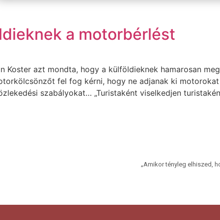
öldieknek a motorbérlést
yan Koster azt mondta, hogy a külföldieknek hamarosan meg
otorkölcsönzőt fel fog kérni, hogy ne adjanak ki motoroka
özlekedési szabályokat… „Turistaként viselkedjen turistakén
„Amikor tényleg elhiszed, 