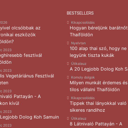
BESTSELLERS
 2026
Kikapcsolódás
yivel olcsóbbak az
Hogyan béreljünk barátnőt
ronikai eszközök
Thaiföldön
öldön?
Nyelvtan
100 alap thai szó, hogy ne
rc 2023
eghíresebb fesztivál
legyünk tiszta kukák
öldön
Útikalauz
A 20 Legjobb Dolog Koh 
rc 2023
lis Vegetáriánus Fesztivál
Komoly dolgok
eten
Milyen munkát érdemes és
tilos vállalni Thaiföldön
rc 2023
nivaló Pattayán - A
Kikapcsolódás
kon kívül
Tippek thai lányokkal való
sikeres randihoz
rc 2023
 Legjobb Dolog Koh Samuin
Útikalauz
8 Látnivaló Pattayán - A
rc 2023