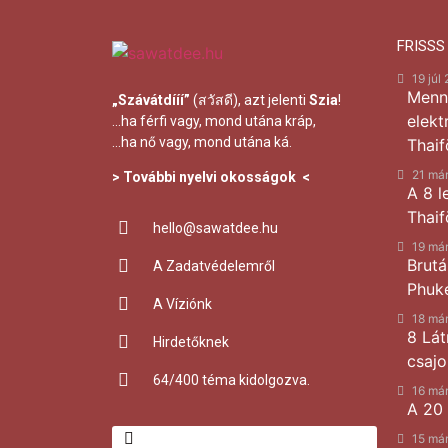
FRISSS
19 júl
Menn
„Szávátdííí”
(สวัสดี), azt jelenti
Szia
!
elekt
…ha férfi vagy, mond utána kráp,
…ha nő vagy, mond utána ká.
Thaif
21 má
> További nyelvi okosságok <
A 8 l
Thaif
hello@sawatdee.hu
19 má
Brutá
A Zadatvédelemről
Phuk
A Víziónk
18 má
8 Lát
Hirdetőknek
csajo
64
/400 téma kidolgozva.
16 má
A 20
15 má