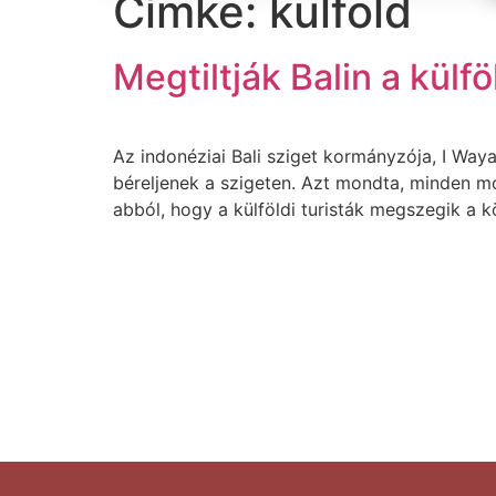
Címke:
külföld
Megtiltják Balin a külf
Az indonéziai Bali sziget kormányzója, I Wa
béreljenek a szigeten. Azt mondta, minden m
abból, hogy a külföldi turisták megszegik a k