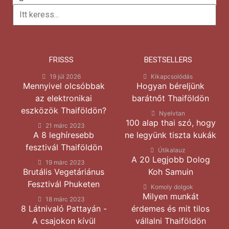
FRISSS
BESTSELLERS
19 júl 2026
Kikapcsolódás
Mennyivel olcsóbbak
Hogyan béreljünk
az elektronikai
barátnőt Thaiföldön
eszközök Thaiföldön?
Nyelvtan
100 alap thai szó, hogy
21 márc 2023
A 8 leghíresebb
ne legyünk tiszta kukák
fesztivál Thaiföldön
Útikalauz
A 20 Legjobb Dolog
19 márc 2023
Brutális Vegetáriánus
Koh Samuin
Fesztivál Phuketen
Komoly dolgok
Milyen munkát
18 márc 2023
8 Látnivaló Pattayán -
érdemes és mit tilos
A csajokon kívül
vállalni Thaiföldön