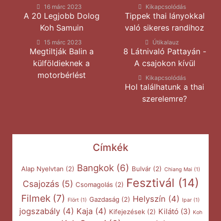
16 márc 2023
Kikapcsolódás
A 20 Legjobb Dolog
Tippek thai lányokkal
Koh Samuin
való sikeres randihoz
15 márc 2023
Útikalauz
Megtiltják Balin a
8 Látnivaló Pattayán -
külföldieknek a
A csajokon kívül
motorbérlést
Kikapcsolódás
Hol találhatunk a thai
szerelemre?
Címkék
Bangkok
(6)
Alap Nyelvtan
(2)
Bulvár
(2)
Chiang Mai
(1)
Fesztivál
(14)
Csajozás
(5)
Csomagolás
(2)
Filmek
(7)
Helyszín
(4)
Gazdaság
(2)
Flört
(1)
Ipar
(1)
jogszabály
(4)
Kaja
(4)
Kilátó
(3)
Kifejezések
(2)
Koh