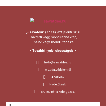
„Szávátdííí”
(สวัสดี), azt jelenti
Szia
!
…ha férfi vagy, mond utána kráp,
…ha nő vagy, mond utána ká.
> További nyelvi okosságok <
hello@sawatdee.hu
A Zadatvédelemről
A Víziónk
Hirdetőknek
64
/400 téma kidolgozva.